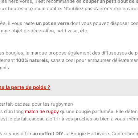
ougies herbivores, il est recommandé de
couper un petit bout de
ux heures maximum quatre. N’oubliez pas d’aérer votre environne
ée, il vous reste
un pot en verre
dont vous pouvez disposer comm
me objet de décoration, petit vase, etc.
es bougies, la marque propose également des diffuseuses de par
alement
100% naturels,
sans alcool pour embaumer délicatement
mois.
se la perte de poids ?
 parfait-cadeau pour les rugbymen
ns d’un long
match de rugby
qu’une bougie parfumée. Elle déten
est le parfait cadeau à offrir à vos proches ou bien à vous-même
vez vous offri
r un coffret DIY
La Bougie Herbivore. Confection