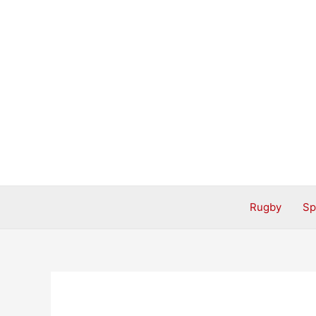
Aller
au
contenu
Rugby
Sp