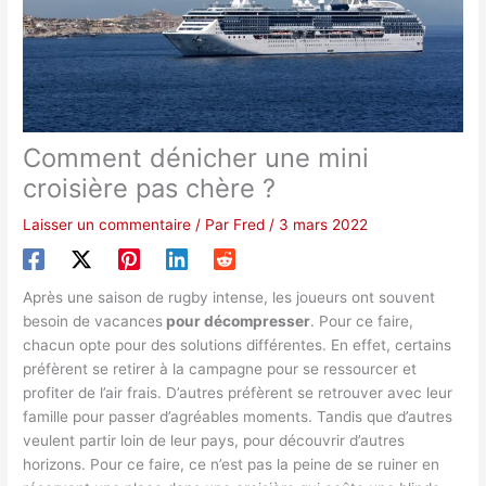
Comment dénicher une mini
croisière pas chère ?
Laisser un commentaire
/ Par
Fred
/
3 mars 2022
Après une saison de rugby intense, les joueurs ont souvent
besoin de vacances
pour décompresser
. Pour ce faire,
chacun opte pour des solutions différentes. En effet, certains
préfèrent se retirer à la campagne pour se ressourcer et
profiter de l’air frais. D’autres préfèrent se retrouver avec leur
famille pour passer d’agréables moments. Tandis que d’autres
veulent partir loin de leur pays, pour découvrir d’autres
horizons. Pour ce faire, ce n’est pas la peine de se ruiner en