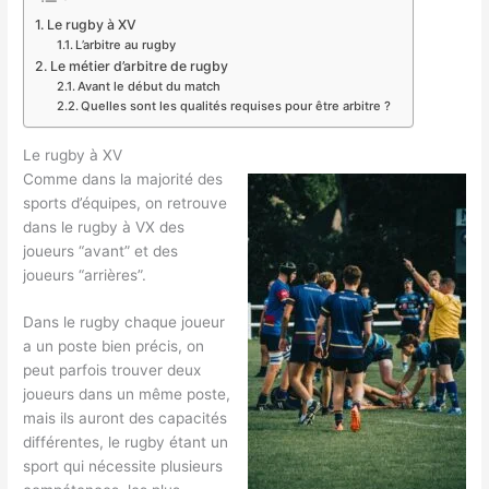
Le rugby à XV
L’arbitre au rugby
Le métier d’arbitre de rugby
Avant le début du match
Quelles sont les qualités requises pour être arbitre ?
Le rugby à XV
Comme dans la majorité des
sports d’équipes, on retrouve
dans le rugby à VX des
joueurs “avant” et des
joueurs “arrières”.
Dans le rugby chaque joueur
a un poste bien précis, on
peut parfois trouver deux
joueurs dans un même poste,
mais ils auront des capacités
différentes, le rugby étant un
sport qui nécessite plusieurs