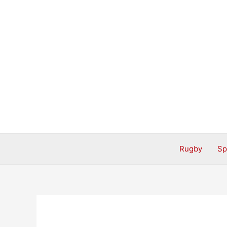
Aller
au
contenu
Rugby
Sp