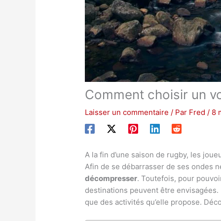
Comment choisir un v
Laisser un commentaire
/ Par
Fred
/
8 
A la fin d’une saison de rugby, les jou
Afin de se débarrasser de ses ondes n
décompresser
. Toutefois, pour pouvoi
destinations peuvent être envisagées. 
que des activités qu’elle propose. Dé