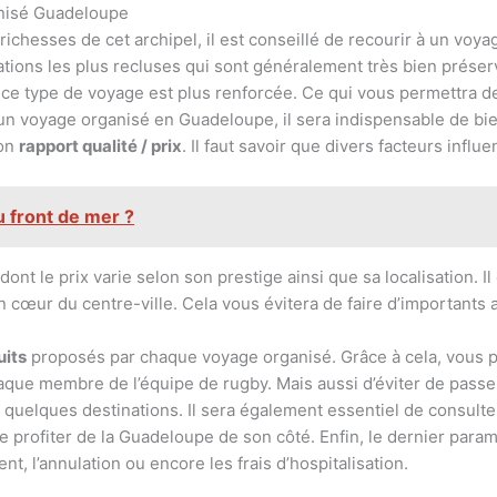
anisé Guadeloupe
ichesses de cet archipel, il est conseillé de recourir à un voy
nations les plus recluses qui sont généralement très bien préser
s ce type de voyage est plus renforcée. Ce qui vous permettra d
 un voyage organisé en Guadeloupe, il sera indispensable de bie
bon
rapport qualité / prix
. Il faut savoir que divers facteurs influ
 front de mer ?
 dont le prix varie selon son prestige ainsi que sa localisation. Il
cœur du centre-ville. Cela vous évitera de faire d’importants a
uits
proposés par chaque voyage organisé. Grâce à cela, vous po
que membre de l’équipe de rugby. Mais aussi d’éviter de passe
à quelques destinations. Il sera également essentiel de consulte
rofiter de la Guadeloupe de son côté. Enfin, le dernier param
ent, l’annulation ou encore les frais d’hospitalisation.