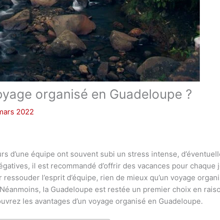
oyage organisé en Guadeloupe ?
mars 2022
eurs d’une équipe ont souvent subi un stress intense, d’éventuel
égatives, il est recommandé d’offrir des vacances pour chaque 
r ressouder l’esprit d’équipe, rien de mieux qu’un voyage organi
Néanmoins, la Guadeloupe est restée un premier choix en raison
couvrez les avantages d’un voyage organisé en Guadeloupe.