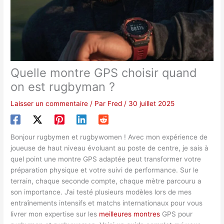
Quelle montre GPS choisir quand
on est rugbyman ?
Laisser un commentaire
/ Par
Fred
/
30 juillet 2025
Bonjour rugbymen et rugbywomen ! Avec mon expérience de
joueuse de haut niveau évoluant au poste de centre, je sais à
quel point une montre GPS adaptée peut transformer votre
préparation physique et votre suivi de performance. Sur le
terrain, chaque seconde compte, chaque mètre parcouru a
son importance. J’ai testé plusieurs modèles lors de mes
entraînements intensifs et matchs internationaux pour vous
livrer mon expertise sur les
meilleures montres
GPS pour